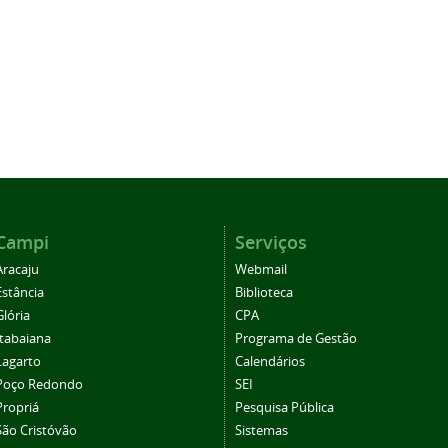
Campi
Serviços
Aracaju
Webmail
Estância
Biblioteca
Glória
CPA
Itabaiana
Programa de Gestão
Lagarto
Calendários
Poço Redondo
SEI
Propriá
Pesquisa Pública
São Cristóvão
Sistemas