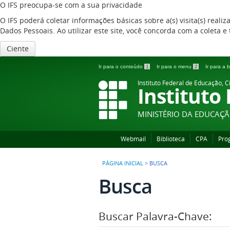
O IFS preocupa-se com a sua privacidade
O IFS poderá coletar informações básicas sobre a(s) visita(s) reali
Dados Pessoais. Ao utilizar este site, você concorda com a coleta
Ciente
Ir para o conteúdo
1
Ir para o menu
2
Ir para a
Instituto Federal de Educação, C
Instituto
MINISTÉRIO DA EDUCAÇ
Webmail
Biblioteca
CPA
Pro
PÁGINA INICIAL
>
BUSCA
Busca
Buscar Palavra-Chave: