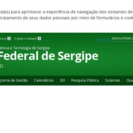
zada(s) para aprimorar a experiência de navegação dos visitantes de
 e tratamento de seus dados pessoais por meio de formulários e coo
ADMINISTRAR S
 busca
3
Ir para o rodapé
4
A+
A
A-
iência e Tecnologia de Sergipe
 Federal de Sergipe
ÃO
grama de Gestão
Calendários
SEI
Pesquisa Pública
Sistemas
Ouv