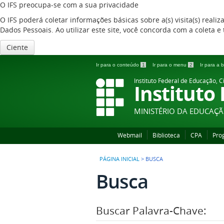
O IFS preocupa-se com a sua privacidade
O IFS poderá coletar informações básicas sobre a(s) visita(s) reali
Dados Pessoais. Ao utilizar este site, você concorda com a coleta
Ciente
Ir para o conteúdo
1
Ir para o menu
2
Ir para a
Instituto Federal de Educação, C
Instituto
MINISTÉRIO DA EDUCAÇ
Webmail
Biblioteca
CPA
Pro
PÁGINA INICIAL
>
BUSCA
Busca
Buscar Palavra-Chave: