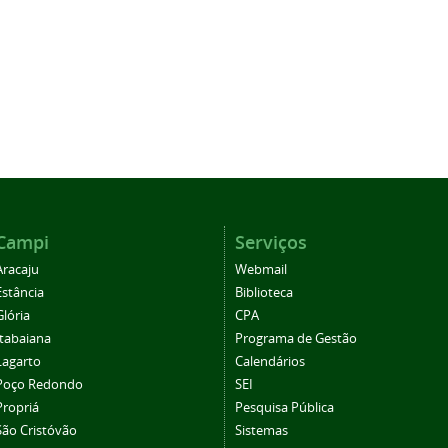
Campi
Serviços
Aracaju
Webmail
Estância
Biblioteca
Glória
CPA
Itabaiana
Programa de Gestão
Lagarto
Calendários
Poço Redondo
SEI
Propriá
Pesquisa Pública
São Cristóvão
Sistemas