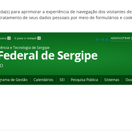
zada(s) para aprimorar a experiência de navegação dos visitantes de
 e tratamento de seus dados pessoais por meio de formulários e coo
ADMINISTRAR S
 busca
3
Ir para o rodapé
4
A+
A
A-
iência e Tecnologia de Sergipe
 Federal de Sergipe
ÃO
grama de Gestão
Calendários
SEI
Pesquisa Pública
Sistemas
Ouv