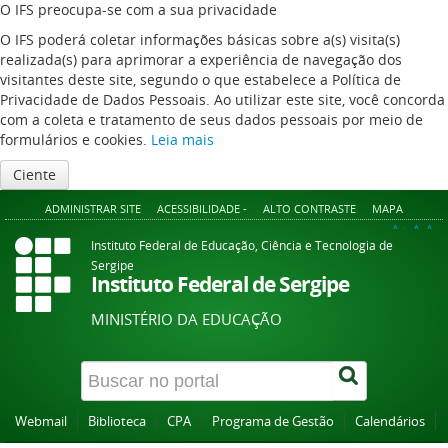
O IFS preocupa-se com a sua privacidade
O IFS poderá coletar informações básicas sobre a(s) visita(s)
realizada(s) para aprimorar a experiência de navegação dos
visitantes deste site, segundo o que estabelece a Política de
Privacidade de Dados Pessoais. Ao utilizar este site, você concorda
com a coleta e tratamento de seus dados pessoais por meio de
formulários e cookies.
Leia mais
Ciente
ADMINISTRAR SITE
ACESSIBILIDADE -
ALTO CONTRASTE
MAPA
A+
A
A-
Instituto Federal de Educação, Ciência e Tecnologia de
Sergipe
Instituto Federal de Sergipe
MINISTÉRIO DA EDUCAÇÃO
Webmail
Biblioteca
CPA
Programa de Gestão
Calendários