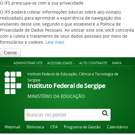
O IFS preocupa-se com a sua privacidade
O IFS poderá coletar informações básicas sobre a(s) visita(s)
realizada(s) para aprimorar a experiência de navegação dos
visitantes deste site, segundo o que estabelece a Política de
Privacidade de Dados Pessoais. Ao utilizar este site, você concorda
com a coleta e tratamento de seus dados pessoais por meio de
formulários e cookies.
Leia mais
Ciente
ADMINISTRAR SITE
ACESSIBILIDADE -
ALTO CONTRASTE
MAPA
A+
A
A-
Instituto Federal de Educação, Ciência e Tecnologia de
Sergipe
Instituto Federal de Sergipe
MINISTÉRIO DA EDUCAÇÃO
Webmail
Biblioteca
CPA
Programa de Gestão
Calendários