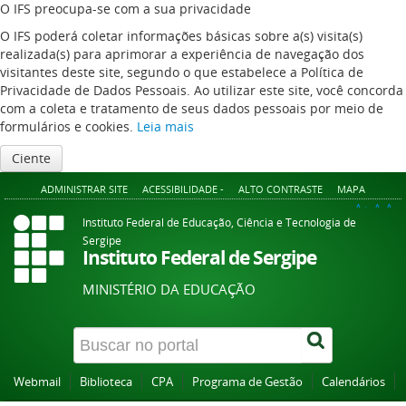
O IFS preocupa-se com a sua privacidade
O IFS poderá coletar informações básicas sobre a(s) visita(s)
realizada(s) para aprimorar a experiência de navegação dos
visitantes deste site, segundo o que estabelece a Política de
Privacidade de Dados Pessoais. Ao utilizar este site, você concorda
com a coleta e tratamento de seus dados pessoais por meio de
formulários e cookies.
Leia mais
Ciente
ADMINISTRAR SITE
ACESSIBILIDADE -
ALTO CONTRASTE
MAPA
A+
A
A-
Instituto Federal de Educação, Ciência e Tecnologia de
Sergipe
Instituto Federal de Sergipe
MINISTÉRIO DA EDUCAÇÃO
Webmail
Biblioteca
CPA
Programa de Gestão
Calendários