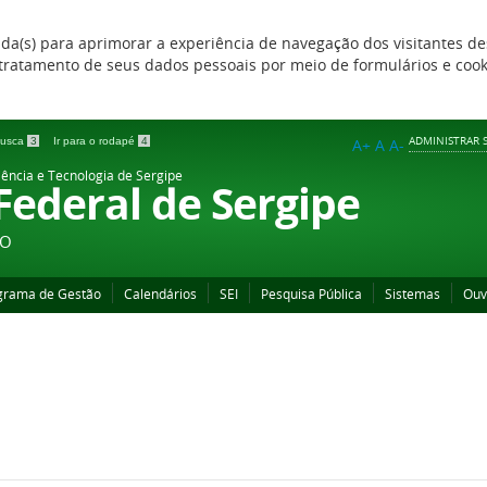
zada(s) para aprimorar a experiência de navegação dos visitantes de
 e tratamento de seus dados pessoais por meio de formulários e coo
ADMINISTRAR S
 busca
3
Ir para o rodapé
4
A+
A
A-
iência e Tecnologia de Sergipe
 Federal de Sergipe
ÃO
grama de Gestão
Calendários
SEI
Pesquisa Pública
Sistemas
Ouv