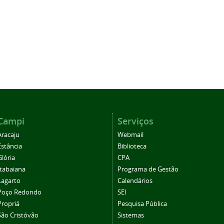
Campi
Serviços
Aracaju
Webmail
Estância
Biblioteca
Glória
CPA
Itabaiana
Programa de Gestão
Lagarto
Calendários
Poço Redondo
SEI
Propriá
Pesquisa Pública
São Cristóvão
Sistemas