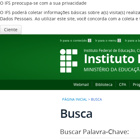
O IFS preocupa-se com a sua privacidade
O IFS poderá coletar informações básicas sobre a(s) visita(s) reali
Dados Pessoais. Ao utilizar este site, você concorda com a coleta
Ciente
Ir para o conteúdo
1
Ir para o menu
2
Ir para a
Instituto Federal de Educação, C
Instituto
MINISTÉRIO DA EDUCAÇ
Webmail
Biblioteca
CPA
Pro
PÁGINA INICIAL
>
BUSCA
Busca
Buscar Palavra-Chave: