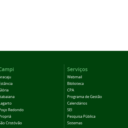
Campi
Serviços
Aracaju
Webmail
Estância
Biblioteca
Glória
CPA
Itabaiana
Programa de Gestão
Lagarto
Calendários
Poço Redondo
SEI
Propriá
Pesquisa Pública
São Cristóvão
Sistemas