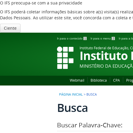
O IFS preocupa-se com a sua privacidade
O IFS poderá coletar informações básicas sobre a(s) visita(s) reali
Dados Pessoais. Ao utilizar este site, você concorda com a coleta
Ciente
Ir para o conteúdo
1
Ir para o menu
2
Ir para a
Instituto Federal de Educação, C
Instituto
MINISTÉRIO DA EDUCAÇ
Webmail
Biblioteca
CPA
Pro
PÁGINA INICIAL
>
BUSCA
Busca
Buscar Palavra-Chave: