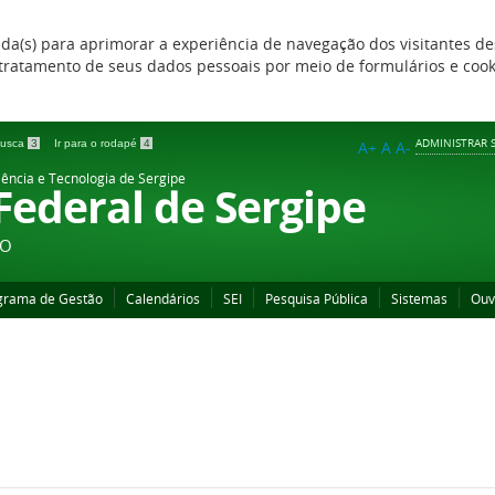
zada(s) para aprimorar a experiência de navegação dos visitantes de
 e tratamento de seus dados pessoais por meio de formulários e coo
ADMINISTRAR S
 busca
3
Ir para o rodapé
4
A+
A
A-
iência e Tecnologia de Sergipe
 Federal de Sergipe
ÃO
grama de Gestão
Calendários
SEI
Pesquisa Pública
Sistemas
Ouv