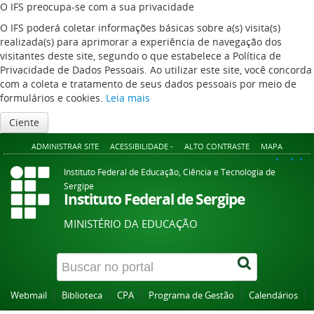
O IFS preocupa-se com a sua privacidade
O IFS poderá coletar informações básicas sobre a(s) visita(s)
realizada(s) para aprimorar a experiência de navegação dos
visitantes deste site, segundo o que estabelece a Política de
Privacidade de Dados Pessoais. Ao utilizar este site, você concorda
com a coleta e tratamento de seus dados pessoais por meio de
formulários e cookies.
Leia mais
Ciente
ADMINISTRAR SITE
ACESSIBILIDADE -
ALTO CONTRASTE
MAPA
A+
A
A-
Instituto Federal de Educação, Ciência e Tecnologia de
Sergipe
Instituto Federal de Sergipe
MINISTÉRIO DA EDUCAÇÃO
Webmail
Biblioteca
CPA
Programa de Gestão
Calendários