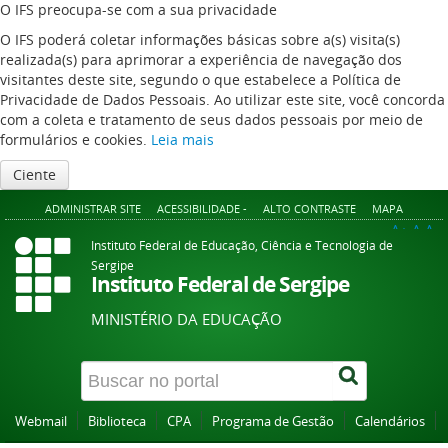
O IFS preocupa-se com a sua privacidade
O IFS poderá coletar informações básicas sobre a(s) visita(s)
realizada(s) para aprimorar a experiência de navegação dos
visitantes deste site, segundo o que estabelece a Política de
Privacidade de Dados Pessoais. Ao utilizar este site, você concorda
com a coleta e tratamento de seus dados pessoais por meio de
formulários e cookies.
Leia mais
Ciente
ADMINISTRAR SITE
ACESSIBILIDADE -
ALTO CONTRASTE
MAPA
A+
A
A-
Instituto Federal de Educação, Ciência e Tecnologia de
Sergipe
Instituto Federal de Sergipe
MINISTÉRIO DA EDUCAÇÃO
Webmail
Biblioteca
CPA
Programa de Gestão
Calendários