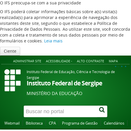
O IFS preocupa-se com a sua privacidade
O IFS poderá coletar informações básicas sobre a(s) visita(s)
realizada(s) para aprimorar a experiência de navegação dos
visitantes deste site, segundo o que estabelece a Política de
Privacidade de Dados Pessoais. Ao utilizar este site, você concorda
com a coleta e tratamento de seus dados pessoais por meio de
formulários e cookies.
Leia mais
Ciente
ADMINISTRAR SITE
ACESSIBILIDADE -
ALTO CONTRASTE
MAPA
A+
A
A-
Instituto Federal de Educação, Ciência e Tecnologia de
Sergipe
Instituto Federal de Sergipe
MINISTÉRIO DA EDUCAÇÃO
Webmail
Biblioteca
CPA
Programa de Gestão
Calendários