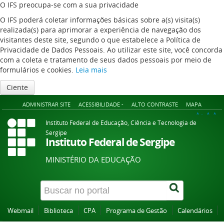
O IFS preocupa-se com a sua privacidade
O IFS poderá coletar informações básicas sobre a(s) visita(s)
realizada(s) para aprimorar a experiência de navegação dos
visitantes deste site, segundo o que estabelece a Política de
Privacidade de Dados Pessoais. Ao utilizar este site, você concorda
com a coleta e tratamento de seus dados pessoais por meio de
formulários e cookies.
Leia mais
Ciente
ADMINISTRAR SITE
ACESSIBILIDADE -
ALTO CONTRASTE
MAPA
A+
A
A-
Instituto Federal de Educação, Ciência e Tecnologia de
Sergipe
Instituto Federal de Sergipe
MINISTÉRIO DA EDUCAÇÃO
Webmail
Biblioteca
CPA
Programa de Gestão
Calendários