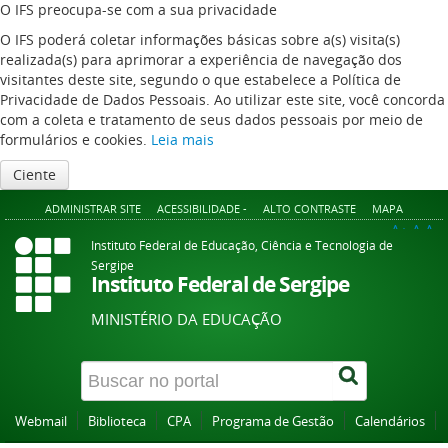
O IFS preocupa-se com a sua privacidade
O IFS poderá coletar informações básicas sobre a(s) visita(s)
realizada(s) para aprimorar a experiência de navegação dos
visitantes deste site, segundo o que estabelece a Política de
Privacidade de Dados Pessoais. Ao utilizar este site, você concorda
com a coleta e tratamento de seus dados pessoais por meio de
formulários e cookies.
Leia mais
Ciente
ADMINISTRAR SITE
ACESSIBILIDADE -
ALTO CONTRASTE
MAPA
A+
A
A-
Instituto Federal de Educação, Ciência e Tecnologia de
Sergipe
Instituto Federal de Sergipe
MINISTÉRIO DA EDUCAÇÃO
Webmail
Biblioteca
CPA
Programa de Gestão
Calendários