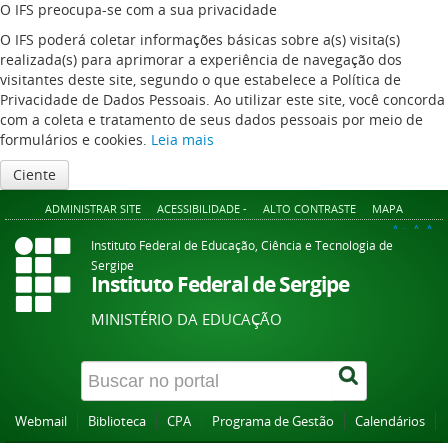
O IFS preocupa-se com a sua privacidade
O IFS poderá coletar informações básicas sobre a(s) visita(s)
realizada(s) para aprimorar a experiência de navegação dos
visitantes deste site, segundo o que estabelece a Política de
Privacidade de Dados Pessoais. Ao utilizar este site, você concorda
com a coleta e tratamento de seus dados pessoais por meio de
formulários e cookies.
Leia mais
Ciente
ADMINISTRAR SITE
ACESSIBILIDADE -
ALTO CONTRASTE
MAPA
A+
A
A-
Instituto Federal de Educação, Ciência e Tecnologia de
Sergipe
Instituto Federal de Sergipe
MINISTÉRIO DA EDUCAÇÃO
Webmail
Biblioteca
CPA
Programa de Gestão
Calendários