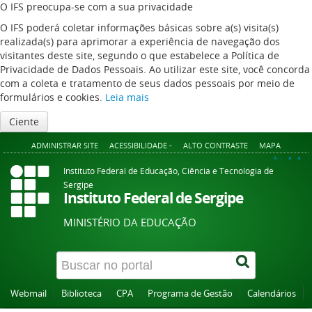
O IFS preocupa-se com a sua privacidade
O IFS poderá coletar informações básicas sobre a(s) visita(s)
realizada(s) para aprimorar a experiência de navegação dos
visitantes deste site, segundo o que estabelece a Política de
Privacidade de Dados Pessoais. Ao utilizar este site, você concorda
com a coleta e tratamento de seus dados pessoais por meio de
formulários e cookies.
Leia mais
Ciente
ADMINISTRAR SITE
ACESSIBILIDADE -
ALTO CONTRASTE
MAPA
A+
A
A-
Instituto Federal de Educação, Ciência e Tecnologia de
Sergipe
Instituto Federal de Sergipe
MINISTÉRIO DA EDUCAÇÃO
Webmail
Biblioteca
CPA
Programa de Gestão
Calendários