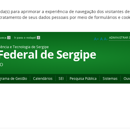
zada(s) para aprimorar a experiência de navegação dos visitantes de
 e tratamento de seus dados pessoais por meio de formulários e coo
ADMINISTRAR S
 busca
3
Ir para o rodapé
4
A+
A
A-
iência e Tecnologia de Sergipe
 Federal de Sergipe
ÃO
grama de Gestão
Calendários
SEI
Pesquisa Pública
Sistemas
Ouv