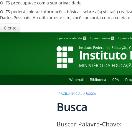
O IFS preocupa-se com a sua privacidade
O IFS poderá coletar informações básicas sobre a(s) visita(s) reali
Dados Pessoais. Ao utilizar este site, você concorda com a coleta
Ciente
Ir para o conteúdo
1
Ir para o menu
2
Ir para a
Instituto Federal de Educação, C
Instituto
MINISTÉRIO DA EDUCAÇ
Webmail
Biblioteca
CPA
Pro
PÁGINA INICIAL
>
BUSCA
Busca
Buscar Palavra-Chave: