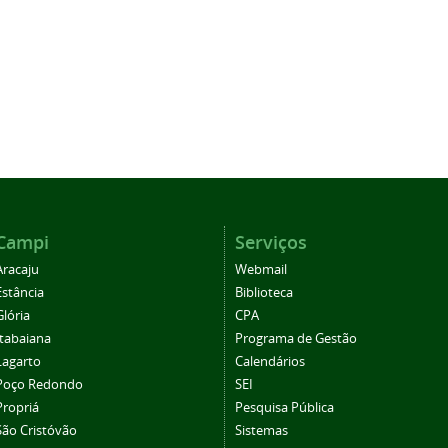
Campi
Serviços
Aracaju
Webmail
Estância
Biblioteca
Glória
CPA
Itabaiana
Programa de Gestão
Lagarto
Calendários
Poço Redondo
SEI
Propriá
Pesquisa Pública
São Cristóvão
Sistemas