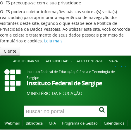
O IFS preocupa-se com a sua privacidade
O IFS poderá coletar informações básicas sobre a(s) visita(s)
realizada(s) para aprimorar a experiência de navegação dos
visitantes deste site, segundo o que estabelece a Política de
Privacidade de Dados Pessoais. Ao utilizar este site, você concorda
com a coleta e tratamento de seus dados pessoais por meio de
formulários e cookies.
Leia mais
Ciente
ADMINISTRAR SITE
ACESSIBILIDADE -
ALTO CONTRASTE
MAPA
A+
A
A-
Instituto Federal de Educação, Ciência e Tecnologia de
Sergipe
Instituto Federal de Sergipe
MINISTÉRIO DA EDUCAÇÃO
Webmail
Biblioteca
CPA
Programa de Gestão
Calendários