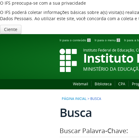
O IFS preocupa-se com a sua privacidade
O IFS poderá coletar informações básicas sobre a(s) visita(s) reali
Dados Pessoais. Ao utilizar este site, você concorda com a coleta
Ciente
Ir para o conteúdo
1
Ir para o menu
2
Ir para a
Instituto Federal de Educação, C
Instituto
MINISTÉRIO DA EDUCAÇ
Webmail
Biblioteca
CPA
Pro
PÁGINA INICIAL
>
BUSCA
Busca
Buscar Palavra-Chave: