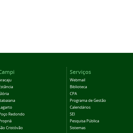
Campi
Serviços
Aracaju
Webmail
Estância
Biblioteca
Glória
CPA
Itabaiana
Programa de Gestão
Lagarto
Calendários
Poço Redondo
SEI
Propriá
Pesquisa Pública
São Cristóvão
Sistemas