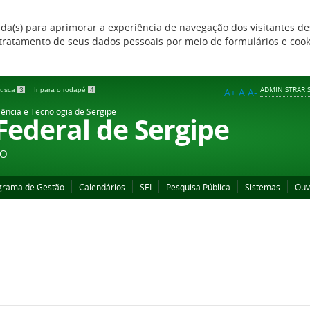
zada(s) para aprimorar a experiência de navegação dos visitantes de
 e tratamento de seus dados pessoais por meio de formulários e coo
ADMINISTRAR S
 busca
3
Ir para o rodapé
4
A+
A
A-
iência e Tecnologia de Sergipe
 Federal de Sergipe
ÃO
grama de Gestão
Calendários
SEI
Pesquisa Pública
Sistemas
Ouv