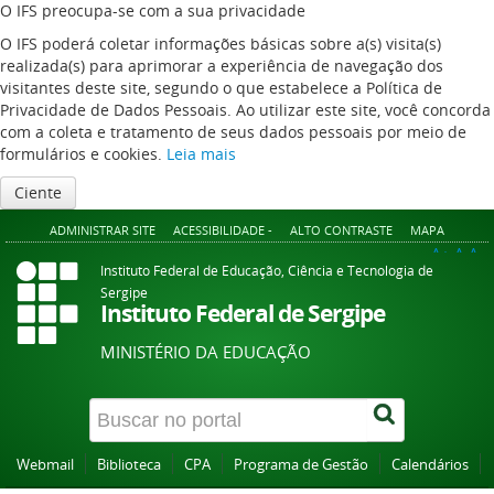
O IFS preocupa-se com a sua privacidade
O IFS poderá coletar informações básicas sobre a(s) visita(s)
realizada(s) para aprimorar a experiência de navegação dos
visitantes deste site, segundo o que estabelece a Política de
Privacidade de Dados Pessoais. Ao utilizar este site, você concorda
com a coleta e tratamento de seus dados pessoais por meio de
formulários e cookies.
Leia mais
Ciente
ADMINISTRAR SITE
ACESSIBILIDADE -
ALTO CONTRASTE
MAPA
A+
A
A-
Instituto Federal de Educação, Ciência e Tecnologia de
Sergipe
Instituto Federal de Sergipe
MINISTÉRIO DA EDUCAÇÃO
Webmail
Biblioteca
CPA
Programa de Gestão
Calendários