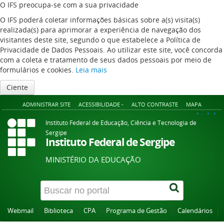
O IFS preocupa-se com a sua privacidade
O IFS poderá coletar informações básicas sobre a(s) visita(s)
realizada(s) para aprimorar a experiência de navegação dos
visitantes deste site, segundo o que estabelece a Política de
Privacidade de Dados Pessoais. Ao utilizar este site, você concorda
com a coleta e tratamento de seus dados pessoais por meio de
formulários e cookies.
Leia mais
Ciente
ADMINISTRAR SITE
ACESSIBILIDADE -
ALTO CONTRASTE
MAPA
A+
A
A-
Instituto Federal de Educação, Ciência e Tecnologia de
Sergipe
Instituto Federal de Sergipe
MINISTÉRIO DA EDUCAÇÃO
Webmail
Biblioteca
CPA
Programa de Gestão
Calendários