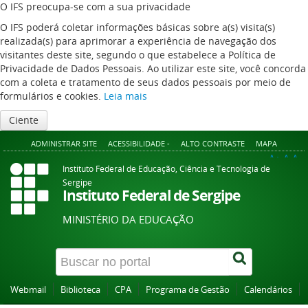
O IFS preocupa-se com a sua privacidade
O IFS poderá coletar informações básicas sobre a(s) visita(s)
realizada(s) para aprimorar a experiência de navegação dos
visitantes deste site, segundo o que estabelece a Política de
Privacidade de Dados Pessoais. Ao utilizar este site, você concorda
com a coleta e tratamento de seus dados pessoais por meio de
formulários e cookies.
Leia mais
Ciente
ADMINISTRAR SITE
ACESSIBILIDADE -
ALTO CONTRASTE
MAPA
A+
A
A-
Instituto Federal de Educação, Ciência e Tecnologia de
Sergipe
Instituto Federal de Sergipe
MINISTÉRIO DA EDUCAÇÃO
Webmail
Biblioteca
CPA
Programa de Gestão
Calendários