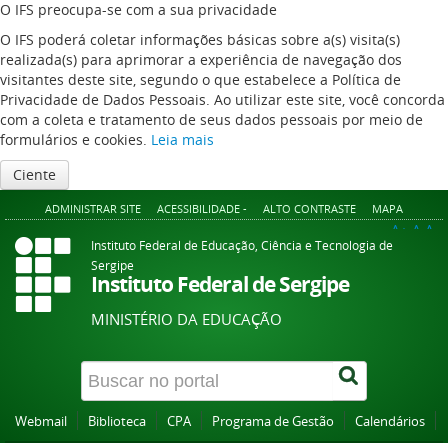
O IFS preocupa-se com a sua privacidade
O IFS poderá coletar informações básicas sobre a(s) visita(s)
realizada(s) para aprimorar a experiência de navegação dos
visitantes deste site, segundo o que estabelece a Política de
Privacidade de Dados Pessoais. Ao utilizar este site, você concorda
com a coleta e tratamento de seus dados pessoais por meio de
formulários e cookies.
Leia mais
Ciente
ADMINISTRAR SITE
ACESSIBILIDADE -
ALTO CONTRASTE
MAPA
A+
A
A-
Instituto Federal de Educação, Ciência e Tecnologia de
Sergipe
Instituto Federal de Sergipe
MINISTÉRIO DA EDUCAÇÃO
Webmail
Biblioteca
CPA
Programa de Gestão
Calendários