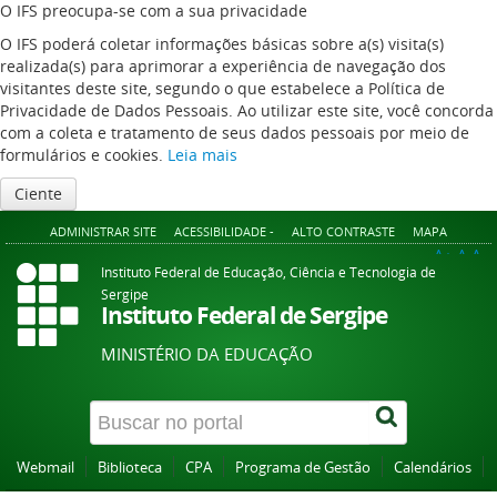
O IFS preocupa-se com a sua privacidade
O IFS poderá coletar informações básicas sobre a(s) visita(s)
realizada(s) para aprimorar a experiência de navegação dos
visitantes deste site, segundo o que estabelece a Política de
Privacidade de Dados Pessoais. Ao utilizar este site, você concorda
com a coleta e tratamento de seus dados pessoais por meio de
formulários e cookies.
Leia mais
Ciente
ADMINISTRAR SITE
ACESSIBILIDADE -
ALTO CONTRASTE
MAPA
A+
A
A-
Instituto Federal de Educação, Ciência e Tecnologia de
Sergipe
Instituto Federal de Sergipe
MINISTÉRIO DA EDUCAÇÃO
Webmail
Biblioteca
CPA
Programa de Gestão
Calendários