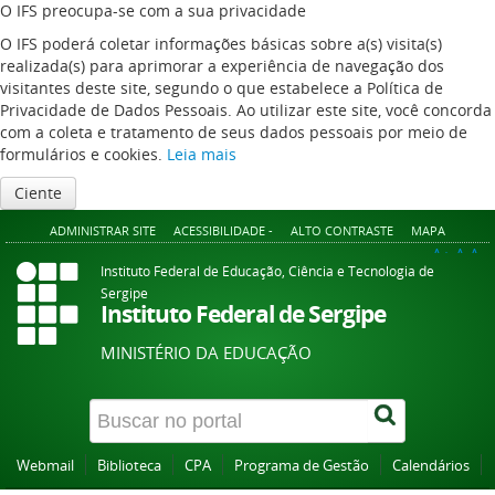
O IFS preocupa-se com a sua privacidade
O IFS poderá coletar informações básicas sobre a(s) visita(s)
realizada(s) para aprimorar a experiência de navegação dos
visitantes deste site, segundo o que estabelece a Política de
Privacidade de Dados Pessoais. Ao utilizar este site, você concorda
com a coleta e tratamento de seus dados pessoais por meio de
formulários e cookies.
Leia mais
Ciente
ADMINISTRAR SITE
ACESSIBILIDADE -
ALTO CONTRASTE
MAPA
A+
A
A-
Instituto Federal de Educação, Ciência e Tecnologia de
Sergipe
Instituto Federal de Sergipe
MINISTÉRIO DA EDUCAÇÃO
Webmail
Biblioteca
CPA
Programa de Gestão
Calendários