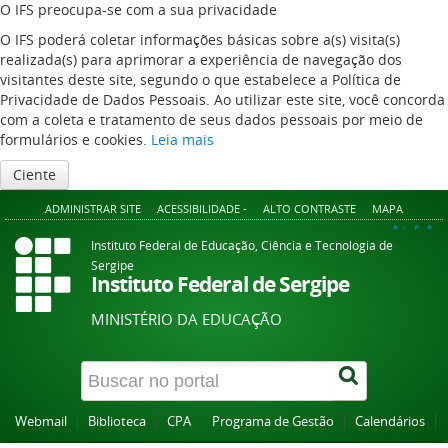
O IFS preocupa-se com a sua privacidade
O IFS poderá coletar informações básicas sobre a(s) visita(s)
realizada(s) para aprimorar a experiência de navegação dos
visitantes deste site, segundo o que estabelece a Política de
Privacidade de Dados Pessoais. Ao utilizar este site, você concorda
com a coleta e tratamento de seus dados pessoais por meio de
formulários e cookies.
Leia mais
Ciente
ADMINISTRAR SITE
ACESSIBILIDADE -
ALTO CONTRASTE
MAPA
A+
A
A-
Instituto Federal de Educação, Ciência e Tecnologia de
Sergipe
Instituto Federal de Sergipe
MINISTÉRIO DA EDUCAÇÃO
Webmail
Biblioteca
CPA
Programa de Gestão
Calendários