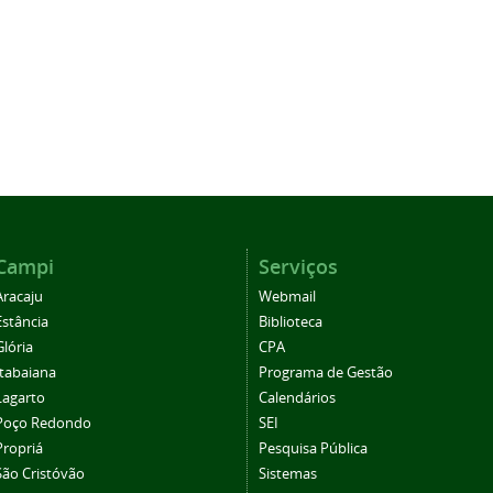
Campi
Serviços
Aracaju
Webmail
Estância
Biblioteca
Glória
CPA
Itabaiana
Programa de Gestão
Lagarto
Calendários
Poço Redondo
SEI
Propriá
Pesquisa Pública
São Cristóvão
Sistemas