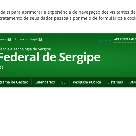
zada(s) para aprimorar a experiência de navegação dos visitantes de
 e tratamento de seus dados pessoais por meio de formulários e coo
ADMINISTRAR S
 busca
3
Ir para o rodapé
4
A+
A
A-
iência e Tecnologia de Sergipe
 Federal de Sergipe
ÃO
grama de Gestão
Calendários
SEI
Pesquisa Pública
Sistemas
Ouv