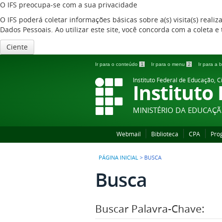
O IFS preocupa-se com a sua privacidade
O IFS poderá coletar informações básicas sobre a(s) visita(s) reali
Dados Pessoais. Ao utilizar este site, você concorda com a coleta
Ciente
Ir para o conteúdo
1
Ir para o menu
2
Ir para a
Instituto Federal de Educação, C
Instituto
MINISTÉRIO DA EDUCAÇ
Webmail
Biblioteca
CPA
Pro
PÁGINA INICIAL
>
BUSCA
Busca
Buscar Palavra-Chave: