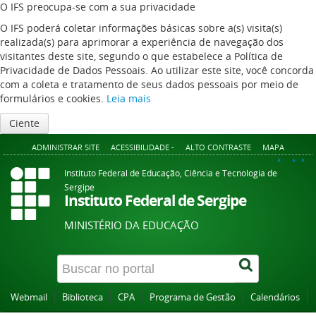
O IFS preocupa-se com a sua privacidade
O IFS poderá coletar informações básicas sobre a(s) visita(s)
realizada(s) para aprimorar a experiência de navegação dos
visitantes deste site, segundo o que estabelece a Política de
Privacidade de Dados Pessoais. Ao utilizar este site, você concorda
com a coleta e tratamento de seus dados pessoais por meio de
formulários e cookies.
Leia mais
Ciente
ADMINISTRAR SITE
ACESSIBILIDADE -
ALTO CONTRASTE
MAPA
A+
A
A-
Instituto Federal de Educação, Ciência e Tecnologia de
Sergipe
Instituto Federal de Sergipe
MINISTÉRIO DA EDUCAÇÃO
Webmail
Biblioteca
CPA
Programa de Gestão
Calendários