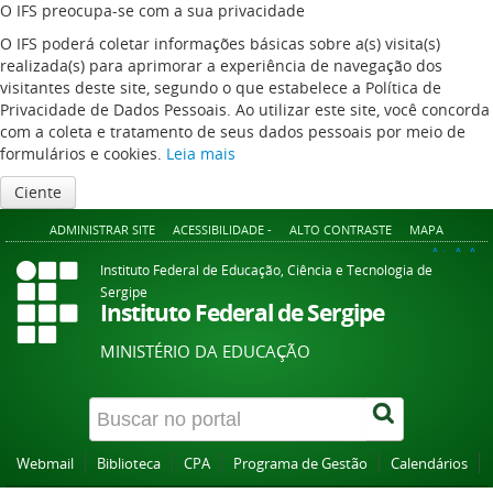
O IFS preocupa-se com a sua privacidade
O IFS poderá coletar informações básicas sobre a(s) visita(s)
realizada(s) para aprimorar a experiência de navegação dos
visitantes deste site, segundo o que estabelece a Política de
Privacidade de Dados Pessoais. Ao utilizar este site, você concorda
com a coleta e tratamento de seus dados pessoais por meio de
formulários e cookies.
Leia mais
Ciente
ADMINISTRAR SITE
ACESSIBILIDADE -
ALTO CONTRASTE
MAPA
A+
A
A-
Instituto Federal de Educação, Ciência e Tecnologia de
Sergipe
Instituto Federal de Sergipe
MINISTÉRIO DA EDUCAÇÃO
Webmail
Biblioteca
CPA
Programa de Gestão
Calendários