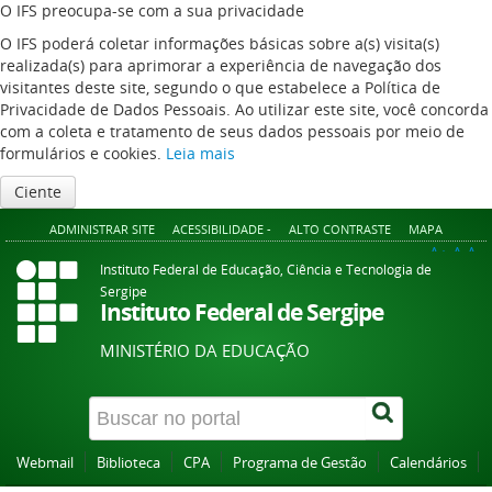
O IFS preocupa-se com a sua privacidade
O IFS poderá coletar informações básicas sobre a(s) visita(s)
realizada(s) para aprimorar a experiência de navegação dos
visitantes deste site, segundo o que estabelece a Política de
Privacidade de Dados Pessoais. Ao utilizar este site, você concorda
com a coleta e tratamento de seus dados pessoais por meio de
formulários e cookies.
Leia mais
Ciente
ADMINISTRAR SITE
ACESSIBILIDADE -
ALTO CONTRASTE
MAPA
A+
A
A-
Instituto Federal de Educação, Ciência e Tecnologia de
Sergipe
Instituto Federal de Sergipe
MINISTÉRIO DA EDUCAÇÃO
Webmail
Biblioteca
CPA
Programa de Gestão
Calendários