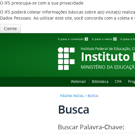
O IFS preocupa-se com a sua privacidade
O IFS poderá coletar informações básicas sobre a(s) visita(s) reali
Dados Pessoais. Ao utilizar este site, você concorda com a coleta
Ciente
Ir para o conteúdo
1
Ir para o menu
2
Ir para a
Instituto Federal de Educação, C
Instituto
MINISTÉRIO DA EDUCAÇ
Webmail
Biblioteca
CPA
Pro
PÁGINA INICIAL
>
BUSCA
Busca
Buscar Palavra-Chave: