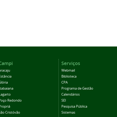
Campi
Serviços
Aracaju
Webmail
Estância
Biblioteca
Glória
CPA
Itabaiana
Programa de Gestão
Lagarto
Calendários
Poço Redondo
SEI
Propriá
Pesquisa Pública
São Cristóvão
Sistemas