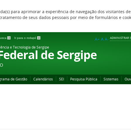
zada(s) para aprimorar a experiência de navegação dos visitantes de
 e tratamento de seus dados pessoais por meio de formulários e coo
ADMINISTRAR S
 busca
3
Ir para o rodapé
4
A+
A
A-
iência e Tecnologia de Sergipe
 Federal de Sergipe
ÃO
grama de Gestão
Calendários
SEI
Pesquisa Pública
Sistemas
Ouv