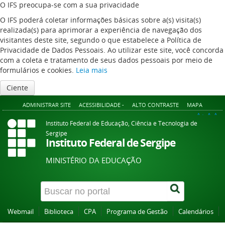
O IFS preocupa-se com a sua privacidade
O IFS poderá coletar informações básicas sobre a(s) visita(s)
realizada(s) para aprimorar a experiência de navegação dos
visitantes deste site, segundo o que estabelece a Política de
Privacidade de Dados Pessoais. Ao utilizar este site, você concorda
com a coleta e tratamento de seus dados pessoais por meio de
formulários e cookies.
Leia mais
Ciente
ADMINISTRAR SITE
ACESSIBILIDADE -
ALTO CONTRASTE
MAPA
A+
A
A-
Instituto Federal de Educação, Ciência e Tecnologia de
Sergipe
Instituto Federal de Sergipe
MINISTÉRIO DA EDUCAÇÃO
Webmail
Biblioteca
CPA
Programa de Gestão
Calendários