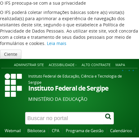
O IFS preocupa-se com a sua privacidade
O IFS poderá coletar informações básicas sobre a(s) visita(s)
realizada(s) para aprimorar a experiência de navegação dos
visitantes deste site, segundo o que estabelece a Política de
Privacidade de Dados Pessoais. Ao utilizar este site, você concorda
com a coleta e tratamento de seus dados pessoais por meio de
formulários e cookies.
Leia mais
Ciente
ADMINISTRAR SITE
ACESSIBILIDADE -
ALTO CONTRASTE
MAPA
A+
A
A-
Instituto Federal de Educação, Ciência e Tecnologia de
Sergipe
Instituto Federal de Sergipe
MINISTÉRIO DA EDUCAÇÃO
Webmail
Biblioteca
CPA
Programa de Gestão
Calendários