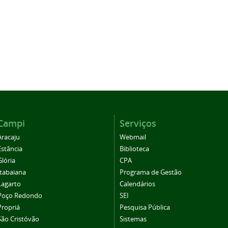
Campi
Serviços
Aracaju
Webmail
Estância
Biblioteca
Glória
CPA
Itabaiana
Programa de Gestão
Lagarto
Calendários
Poço Redondo
SEI
Propriá
Pesquisa Pública
São Cristóvão
Sistemas