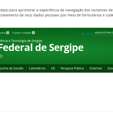
zada(s) para aprimorar a experiência de navegação dos visitantes de
 e tratamento de seus dados pessoais por meio de formulários e coo
ADMINISTRAR S
 busca
3
Ir para o rodapé
4
A+
A
A-
iência e Tecnologia de Sergipe
 Federal de Sergipe
ÃO
grama de Gestão
Calendários
SEI
Pesquisa Pública
Sistemas
Ouv