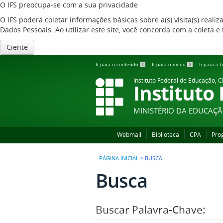
O IFS preocupa-se com a sua privacidade
O IFS poderá coletar informações básicas sobre a(s) visita(s) reali
Dados Pessoais. Ao utilizar este site, você concorda com a coleta
Ciente
Ir para o conteúdo
1
Ir para o menu
2
Ir para a
Instituto Federal de Educação, C
Instituto
MINISTÉRIO DA EDUCAÇ
Webmail
Biblioteca
CPA
Pro
PÁGINA INICIAL
>
BUSCA
Busca
Buscar Palavra-Chave: