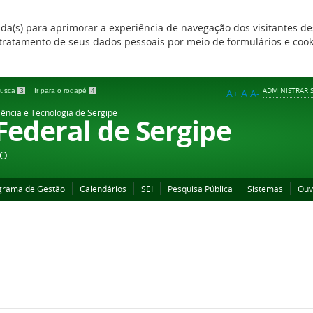
zada(s) para aprimorar a experiência de navegação dos visitantes de
 e tratamento de seus dados pessoais por meio de formulários e coo
ADMINISTRAR S
 busca
3
Ir para o rodapé
4
A+
A
A-
iência e Tecnologia de Sergipe
 Federal de Sergipe
ÃO
grama de Gestão
Calendários
SEI
Pesquisa Pública
Sistemas
Ouv