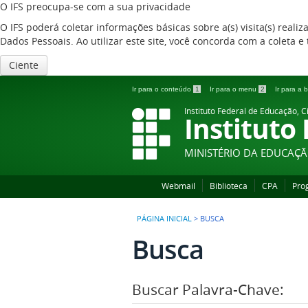
O IFS preocupa-se com a sua privacidade
O IFS poderá coletar informações básicas sobre a(s) visita(s) reali
Dados Pessoais. Ao utilizar este site, você concorda com a coleta
Ciente
Ir para o conteúdo
1
Ir para o menu
2
Ir para a
Instituto Federal de Educação, C
Instituto
MINISTÉRIO DA EDUCAÇ
Webmail
Biblioteca
CPA
Pro
PÁGINA INICIAL
>
BUSCA
Busca
Buscar Palavra-Chave: