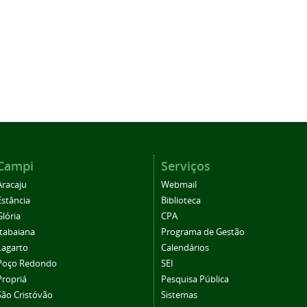
Campi
Serviços
Aracaju
Webmail
Estância
Biblioteca
Glória
CPA
Itabaiana
Programa de Gestão
Lagarto
Calendários
Poço Redondo
SEI
Propriá
Pesquisa Pública
São Cristóvão
Sistemas