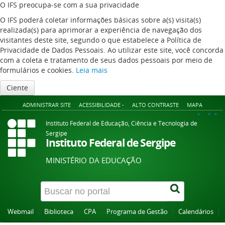
O IFS preocupa-se com a sua privacidade
O IFS poderá coletar informações básicas sobre a(s) visita(s)
realizada(s) para aprimorar a experiência de navegação dos
visitantes deste site, segundo o que estabelece a Política de
Privacidade de Dados Pessoais. Ao utilizar este site, você concorda
com a coleta e tratamento de seus dados pessoais por meio de
formulários e cookies.
Leia mais
Ciente
ADMINISTRAR SITE
ACESSIBILIDADE -
ALTO CONTRASTE
MAPA
A+
A
A-
Instituto Federal de Educação, Ciência e Tecnologia de
Sergipe
Instituto Federal de Sergipe
MINISTÉRIO DA EDUCAÇÃO
Webmail
Biblioteca
CPA
Programa de Gestão
Calendários