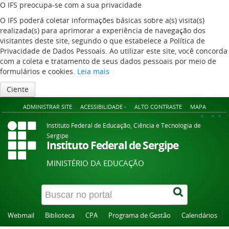
O IFS preocupa-se com a sua privacidade
O IFS poderá coletar informações básicas sobre a(s) visita(s)
realizada(s) para aprimorar a experiência de navegação dos
visitantes deste site, segundo o que estabelece a Política de
Privacidade de Dados Pessoais. Ao utilizar este site, você concorda
com a coleta e tratamento de seus dados pessoais por meio de
formulários e cookies.
Leia mais
Ciente
ADMINISTRAR SITE
ACESSIBILIDADE -
ALTO CONTRASTE
MAPA
A+
A
A-
Instituto Federal de Educação, Ciência e Tecnologia de
Sergipe
Instituto Federal de Sergipe
MINISTÉRIO DA EDUCAÇÃO
Webmail
Biblioteca
CPA
Programa de Gestão
Calendários