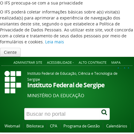
O IFS preocupa-se com a sua privacidade
O IFS poderá coletar informações básicas sobre a(s) visita(s)
realizada(s) para aprimorar a experiência de navegação dos
visitantes deste site, segundo o que estabelece a Política de
Privacidade de Dados Pessoais. Ao utilizar este site, você concorda
com a coleta e tratamento de seus dados pessoais por meio de
formulários e cookies.
Leia mais
Ciente
ADMINISTRAR SITE
ACESSIBILIDADE -
ALTO CONTRASTE
MAPA
A+
A
A-
Instituto Federal de Educação, Ciência e Tecnologia de
Sergipe
Instituto Federal de Sergipe
MINISTÉRIO DA EDUCAÇÃO
Webmail
Biblioteca
CPA
Programa de Gestão
Calendários