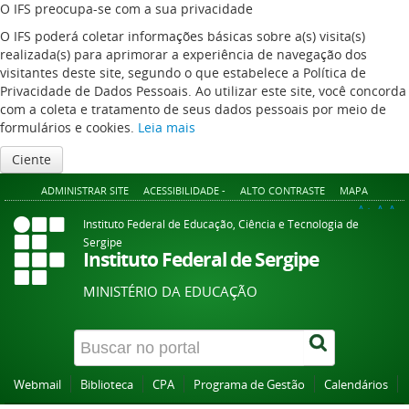
O IFS preocupa-se com a sua privacidade
O IFS poderá coletar informações básicas sobre a(s) visita(s)
realizada(s) para aprimorar a experiência de navegação dos
visitantes deste site, segundo o que estabelece a Política de
Privacidade de Dados Pessoais. Ao utilizar este site, você concorda
com a coleta e tratamento de seus dados pessoais por meio de
formulários e cookies.
Leia mais
Ciente
ADMINISTRAR SITE
ACESSIBILIDADE -
ALTO CONTRASTE
MAPA
A+
A
A-
Instituto Federal de Educação, Ciência e Tecnologia de
Sergipe
Instituto Federal de Sergipe
MINISTÉRIO DA EDUCAÇÃO
Webmail
Biblioteca
CPA
Programa de Gestão
Calendários