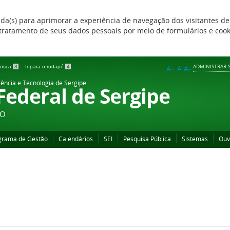
zada(s) para aprimorar a experiência de navegação dos visitantes de
 e tratamento de seus dados pessoais por meio de formulários e coo
ADMINISTRAR S
 busca
3
Ir para o rodapé
4
A+
A
A-
iência e Tecnologia de Sergipe
 Federal de Sergipe
ÃO
grama de Gestão
Calendários
SEI
Pesquisa Pública
Sistemas
Ouv