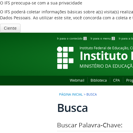
O IFS preocupa-se com a sua privacidade
O IFS poderá coletar informações básicas sobre a(s) visita(s) reali
Dados Pessoais. Ao utilizar este site, você concorda com a coleta
Ciente
Ir para o conteúdo
1
Ir para o menu
2
Ir para a
Instituto Federal de Educação, C
Instituto
MINISTÉRIO DA EDUCAÇ
Webmail
Biblioteca
CPA
Pro
PÁGINA INICIAL
>
BUSCA
Busca
Buscar Palavra-Chave: