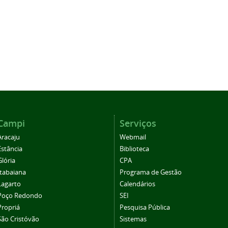
Campi
Serviços
Aracaju
Webmail
Estância
Biblioteca
Glória
CPA
Itabaiana
Programa de Gestão
Lagarto
Calendários
Poço Redondo
SEI
Propriá
Pesquisa Pública
São Cristóvão
Sistemas