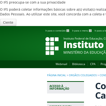
O IFS preocupa-se com a sua privacidade
O IFS poderá coletar informações básicas sobre a(s) visita(s) reali
Dados Pessoais. Ao utilizar este site, você concorda com a coleta
Ciente
Ir para o conteúdo
1
Ir para o menu
2
Ir para a
Instituto Federal de Educação, C
Instituto
MINISTÉRIO DA EDUCAÇ
Webmail
Biblioteca
CPA
Pro
PÁGINA INICIAL
>
ORGÃOS COLEGIADOS
>
CON
Co
ACESSO À
INFORMAÇÃO
Ca