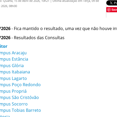
o: Quarta, 15 de Abril de 2026, 10h21
|
Última atualização em Terça, 09 de
 2026, 08h00
Sav
/2026
- Fica mantido o resultado, uma vez que não houve i
/2026
- Resultados das Consultas
itor
mpus Aracaju
mpus Estância
mpus Glória
mpus Itabaiana
mpus Lagarto
mpus Poço Redondo
mpus Propriá
mpus São Cristóvão
mpus Socorro
mpus Tobias Barreto
itoria