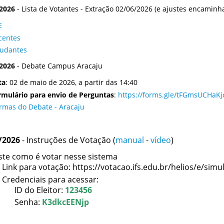
2026
- Lista de Votantes - Extração 02/06/2026 (e ajustes encaminh
E
centes
tudantes
2026
- Debate Campus Aracaju
ta
:
02 de maio de 2026, a partir das 14:40
rmulário para envio de Perguntas
:
https://forms.gle/tFGmsUCHaK
rmas do Debate - Aracaju
/2026
- Instruções de Votação (
manual
-
vídeo
)
ste como é votar nesse sistema
Link para votação: https://votacao.ifs.edu.br/helios/e/sim
Credenciais para acessar:
ID do Eleitor:
123456
Senha:
K3dkcEENjp