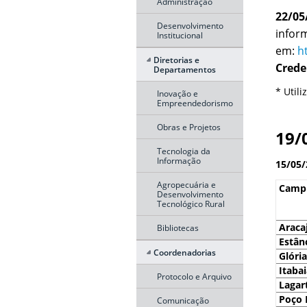
Administração
22/05
Desenvolvimento
infor
Institucional
em:
h
Diretorias e
Crede
Departamentos
* Util
Inovação e
Empreendedorismo
Obras e Projetos
19/
Tecnologia da
Informação
15/05/
Agropecuária e
Camp
Desenvolvimento
Tecnológico Rural
Araca
Bibliotecas
Estân
Coordenadorias
Glória
Itaba
Protocolo e Arquivo
Lagar
Poço 
Comunicação