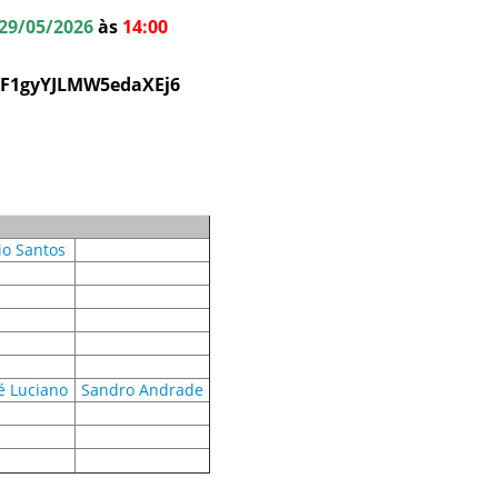
29/05/2026
às
14:00
e/F1gyYJLMW5edaXEj6
vio Santos
é Luciano
Sandro Andrade