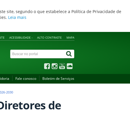
ste site, segundo o que estabelece a Política de Privacidade de
kies.
Leia mais
ITE
ACESSIBILIDADE -
ALTO CONTRASTE
MAPA
idoria
Fale conosco
Boletim de Serviços
026-2030
Diretores de