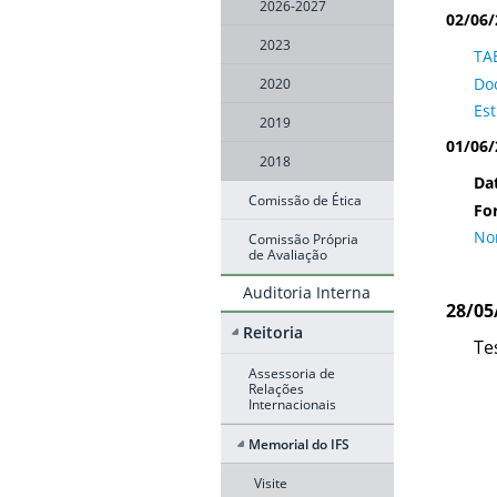
2026-2027
02/06/
2023
TA
Do
2020
Es
2019
01/06/
2018
Da
Comissão de Ética
Fo
No
Comissão Própria
de Avaliação
Auditoria Interna
28/05
Reitoria
Te
Assessoria de
Relações
Internacionais
Memorial do IFS
Visite