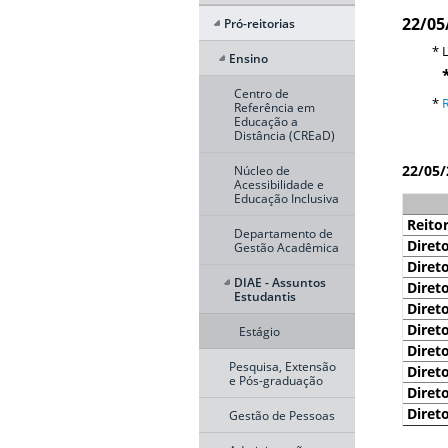
22/05
Pró-reitorias
* Link
Ensino
* For
Centro de
*
Referência em
Educação a
Distância (CREaD)
22/05/
Núcleo de
Acessibilidade e
Educação Inclusiva
Reito
Departamento de
Direto
Gestão Acadêmica
Direto
DIAE - Assuntos
Direto
Estudantis
Direto
Direto
Estágio
Direto
Pesquisa, Extensão
Direto
e Pós-graduação
Direto
Direto
Gestão de Pessoas