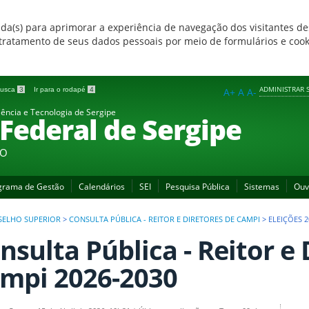
zada(s) para aprimorar a experiência de navegação dos visitantes de
 e tratamento de seus dados pessoais por meio de formulários e coo
ADMINISTRAR S
 busca
3
Ir para o rodapé
4
A+
A
A-
iência e Tecnologia de Sergipe
 Federal de Sergipe
ÃO
grama de Gestão
Calendários
SEI
Pesquisa Pública
Sistemas
Ouv
SELHO SUPERIOR
>
CONSULTA PÚBLICA - REITOR E DIRETORES DE CAMPI
>
ELEIÇÕES 2
nsulta Pública - Reitor e 
mpi 2026-2030