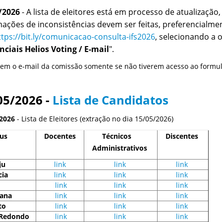
/2026
- A lista de eleitores está em processo de atualização,
mações de inconsistências devem ser feitas, preferencialmen
ttps://bit.ly/comunicacao-consulta-ifs2026
, selecionando a 
nciais Helios Voting / E-mail
".
izem o e-mail da comissão somente se não tiverem acesso ao formul
05/2026 -
Lista de Candidatos
2026
- Lista de Eleitores (extração no dia 15/05/2026)
us
Docentes
Técnicos
Discentes
Administrativos
ju
link
link
link
cia
link
link
link
link
link
link
iana
link
link
link
to
link
link
link
Redondo
link
link
link