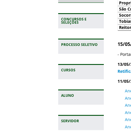
Propr
São C
Socor
CONCURSOS E
Tobia
SELEÇÕES
Reitor
15/05
PROCESSO SELETIVO
- Port
13/05/
CURSOS
Retifi
11/05/
An
ALUNO
Ane
Ane
Ane
An
SERVIDOR
An