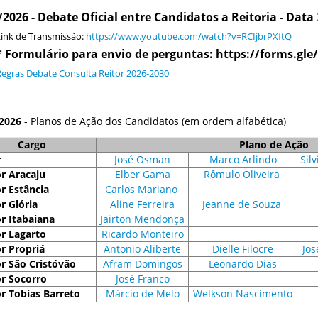
/2026 - Debate Oficial entre Candidatos a Reitoria - Data
 de Transmissão:
https://www.youtube.com/watch?v=RCIjbrPXftQ
mulário para envio de perguntas: https://forms.gl
Regras Debate Consulta Reitor 2026-2030
2026
- Planos de Ação dos Candidatos (em ordem alfabética)
Cargo
Plano de Ação
r
José Osman
Marco Arlindo
Sil
r Aracaju
Elber Gama
Rômulo Oliveira
r Estância
Carlos Mariano
r Glória
Aline Ferreira
Jeanne de Souza
r Itabaiana
Jairton Mendonça
r Lagarto
Ricardo Monteiro
r Propriá
Antonio Aliberte
Dielle Filocre
Jos
r São Cristóvão
Afram Domingos
Leonardo Dias
r Socorro
José Franco
r Tobias Barreto
Márcio de Melo
Welkson Nascimento