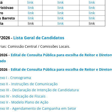
iá
link
link
link
ristóvao
link
link
link
ro
link
link
link
s Barreto
link
link
link
ia
link
link
link
/2026 -
Lista Geral de Candidatos
arias: Comissão Central / Comissões Locais.
2026 -
Edital de Consulta Pública para escolha de Reitor e Direto
cado
2026
-
Edital de Consulta Pública para escolha de Reitor e Direto
exo I - Cronograma
xo II - Instruções de Comunicação
xo III - Declaração de Intenção de Candidatura
xo IV - Indicação de Fiscais
exo V - Modelo Plano de Ação
exo VI - Agendamento de Campanha em Setor