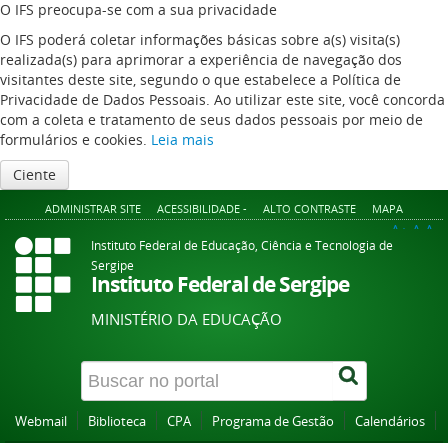
O IFS preocupa-se com a sua privacidade
O IFS poderá coletar informações básicas sobre a(s) visita(s)
realizada(s) para aprimorar a experiência de navegação dos
visitantes deste site, segundo o que estabelece a Política de
Privacidade de Dados Pessoais. Ao utilizar este site, você concorda
com a coleta e tratamento de seus dados pessoais por meio de
formulários e cookies.
Leia mais
Ciente
ADMINISTRAR SITE
ACESSIBILIDADE -
ALTO CONTRASTE
MAPA
A+
A
A-
Instituto Federal de Educação, Ciência e Tecnologia de
Sergipe
Instituto Federal de Sergipe
MINISTÉRIO DA EDUCAÇÃO
Webmail
Biblioteca
CPA
Programa de Gestão
Calendários