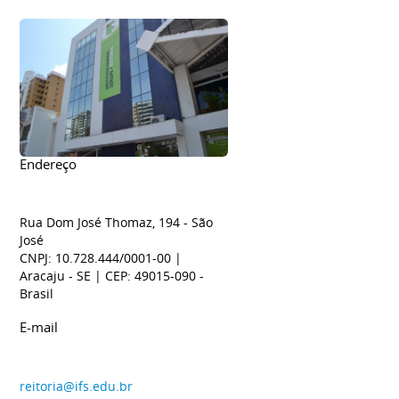
Endereço
Rua Dom José Thomaz, 194 - São
José
CNPJ: 10.728.444/0001-00
|
Aracaju
- SE
| CEP: 49015-090
-
Brasil
E-mail
reitoria@ifs.edu.br