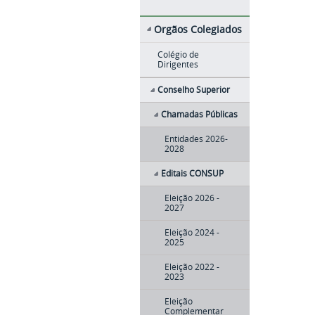
Orgãos Colegiados
Colégio de
Dirigentes
Conselho Superior
Chamadas Públicas
Entidades 2026-
2028
Editais CONSUP
Eleição 2026 -
2027
Eleição 2024 -
2025
Eleição 2022 -
2023
Eleição
Complementar