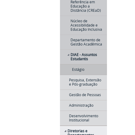
Referência em
Educação a
Distância (CREaD)
Núcleo de
Acessibilidade e
Educação Inclusiva
Departamento de
Gestão Acadêmica
DIAE - Assuntos
Estudantis
Estágio
Pesquisa, Extensão
e Pós-graduação
Gestão de Pessoas
Administração
Desenvolvimento
Institucional
Diretorias e