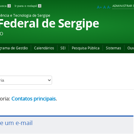
ADMINISTRAR S
 busca
3
Ir para o rodapé
4
A+
A
A-
iência e Tecnologia de Sergipe
 Federal de Sergipe
ÃO
grama de Gestão
Calendários
SEI
Pesquisa Pública
Sistemas
Ouv
oria:
Contatos principais
.
ie um e-mail