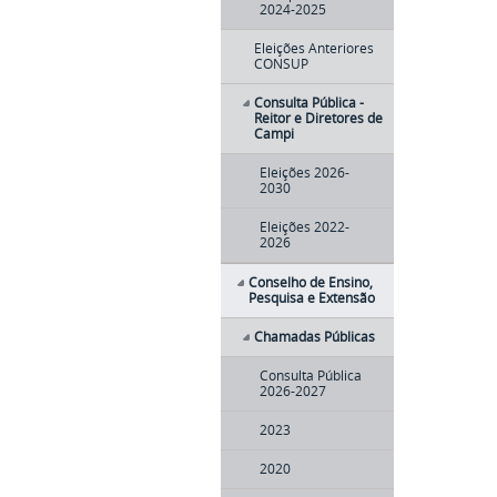
2024-2025
Eleições Anteriores
CONSUP
Consulta Pública -
Reitor e Diretores de
Campi
Eleições 2026-
2030
Eleições 2022-
2026
Conselho de Ensino,
Pesquisa e Extensão
Chamadas Públicas
Consulta Pública
2026-2027
2023
2020