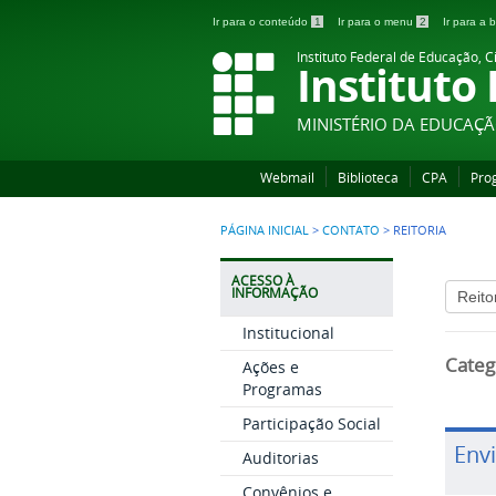
Ir para o conteúdo
1
Ir para o menu
2
Ir para a
Instituto Federal de Educação, C
Instituto
MINISTÉRIO DA EDUCAÇ
Webmail
Biblioteca
CPA
Pro
PÁGINA INICIAL
>
CONTATO
>
REITORIA
ACESSO À
INFORMAÇÃO
Institucional
Categ
Ações e
Programas
Participação Social
Env
Auditorias
Convênios e