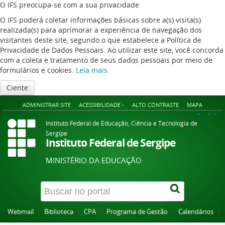
O IFS preocupa-se com a sua privacidade
O IFS poderá coletar informações básicas sobre a(s) visita(s)
realizada(s) para aprimorar a experiência de navegação dos
visitantes deste site, segundo o que estabelece a Política de
Privacidade de Dados Pessoais. Ao utilizar este site, você concorda
com a coleta e tratamento de seus dados pessoais por meio de
formulários e cookies.
Leia mais
Ciente
ADMINISTRAR SITE
ACESSIBILIDADE -
ALTO CONTRASTE
MAPA
A+
A
A-
Instituto Federal de Educação, Ciência e Tecnologia de
Sergipe
Instituto Federal de Sergipe
MINISTÉRIO DA EDUCAÇÃO
Webmail
Biblioteca
CPA
Programa de Gestão
Calendários