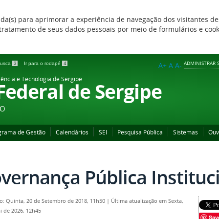
zada(s) para aprimorar a experiência de navegação dos visitantes de
 e tratamento de seus dados pessoais por meio de formulários e coo
ADMINISTRAR S
 busca
3
Ir para o rodapé
4
A+
A
A-
iência e Tecnologia de Sergipe
 Federal de Sergipe
ÃO
grama de Gestão
Calendários
SEI
Pesquisa Pública
Sistemas
Ouv
vernança Pública Instituc
o: Quinta, 20 de Setembro de 2018, 11h50
|
Última atualização em Sexta,
i de 2026, 12h45
Sav