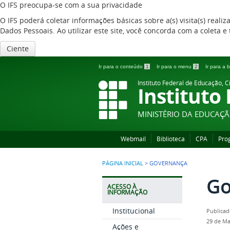
O IFS preocupa-se com a sua privacidade
O IFS poderá coletar informações básicas sobre a(s) visita(s) reali
Dados Pessoais. Ao utilizar este site, você concorda com a coleta
Ciente
Ir para o conteúdo
1
Ir para o menu
2
Ir para a
Instituto Federal de Educação, C
Instituto
MINISTÉRIO DA EDUCAÇ
Webmail
Biblioteca
CPA
Pro
PÁGINA INICIAL
>
GOVERNANÇA
Go
ACESSO À
INFORMAÇÃO
Institucional
Publicad
29 de Ma
Ações e