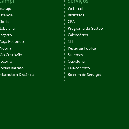
Campi
Serviços
Aracaju
Webmail
Estância
Biblioteca
Glória
CPA
Itabaiana
Programa de Gestão
Lagarto
Calendários
Poço Redondo
SEI
Propriá
Pesquisa Pública
São Cristóvão
Sistemas
Socorro
Ouvidoria
Tobias Barreto
Fale conosco
Educação a Distância
Boletim de Serviços