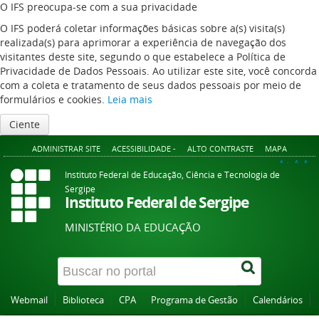
O IFS preocupa-se com a sua privacidade
O IFS poderá coletar informações básicas sobre a(s) visita(s)
realizada(s) para aprimorar a experiência de navegação dos
visitantes deste site, segundo o que estabelece a Política de
Privacidade de Dados Pessoais. Ao utilizar este site, você concorda
com a coleta e tratamento de seus dados pessoais por meio de
formulários e cookies.
Leia mais
Ciente
ADMINISTRAR SITE
ACESSIBILIDADE -
ALTO CONTRASTE
MAPA
A+
A
A-
Instituto Federal de Educação, Ciência e Tecnologia de
Sergipe
Instituto Federal de Sergipe
MINISTÉRIO DA EDUCAÇÃO
Webmail
Biblioteca
CPA
Programa de Gestão
Calendários