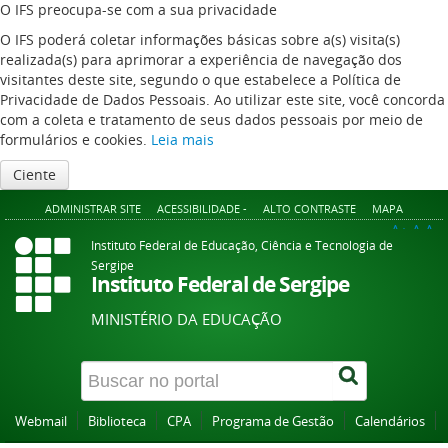
O IFS preocupa-se com a sua privacidade
O IFS poderá coletar informações básicas sobre a(s) visita(s)
realizada(s) para aprimorar a experiência de navegação dos
visitantes deste site, segundo o que estabelece a Política de
Privacidade de Dados Pessoais. Ao utilizar este site, você concorda
com a coleta e tratamento de seus dados pessoais por meio de
formulários e cookies.
Leia mais
Ciente
ADMINISTRAR SITE
ACESSIBILIDADE -
ALTO CONTRASTE
MAPA
A+
A
A-
Instituto Federal de Educação, Ciência e Tecnologia de
Sergipe
Instituto Federal de Sergipe
MINISTÉRIO DA EDUCAÇÃO
Webmail
Biblioteca
CPA
Programa de Gestão
Calendários