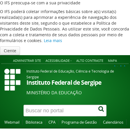
O IFS preocupa-se com a sua privacidade
O IFS poderá coletar informações básicas sobre a(s) visita(s)
realizada(s) para aprimorar a experiência de navegação dos
visitantes deste site, segundo o que estabelece a Política de
Privacidade de Dados Pessoais. Ao utilizar este site, você concorda
com a coleta e tratamento de seus dados pessoais por meio de
formulários e cookies.
Leia mais
Ciente
ADMINISTRAR SITE
ACESSIBILIDADE -
ALTO CONTRASTE
MAPA
A+
A
A-
Instituto Federal de Educação, Ciência e Tecnologia de
Sergipe
Instituto Federal de Sergipe
MINISTÉRIO DA EDUCAÇÃO
Webmail
Biblioteca
CPA
Programa de Gestão
Calendários