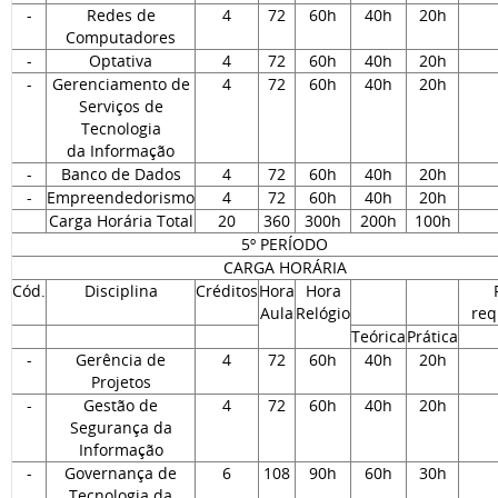
-
Redes de
4
72
60h
40h
20h
Computadores
-
Optativa
4
72
60h
40h
20h
-
Gerenciamento de
4
72
60h
40h
20h
Serviços de
Tecnologia
da Informação
-
Banco de Dados
4
72
60h
40h
20h
-
Empreendedorismo
4
72
60h
40h
20h
Carga Horária Total
20
360
300h
200h
100h
5º PERÍODO
CARGA HORÁRIA
Cód.
Disciplina
Créditos
Hora
Hora
Aula
Relógio
req
Teórica
Prática
-
Gerência de
4
72
60h
40h
20h
Projetos
-
Gestão de
4
72
60h
40h
20h
Segurança da
Informação
-
Governança de
6
108
90h
60h
30h
Tecnologia da