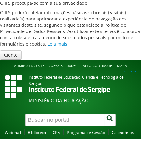
O IFS preocupa-se com a sua privacidade
O IFS poderá coletar informações básicas sobre a(s) visita(s)
realizada(s) para aprimorar a experiência de navegação dos
visitantes deste site, segundo o que estabelece a Política de
Privacidade de Dados Pessoais. Ao utilizar este site, você concorda
com a coleta e tratamento de seus dados pessoais por meio de
formulários e cookies.
Leia mais
Ciente
ADMINISTRAR SITE
ACESSIBILIDADE -
ALTO CONTRASTE
MAPA
A+
A
A-
Instituto Federal de Educação, Ciência e Tecnologia de
Sergipe
Instituto Federal de Sergipe
MINISTÉRIO DA EDUCAÇÃO
Webmail
Biblioteca
CPA
Programa de Gestão
Calendários