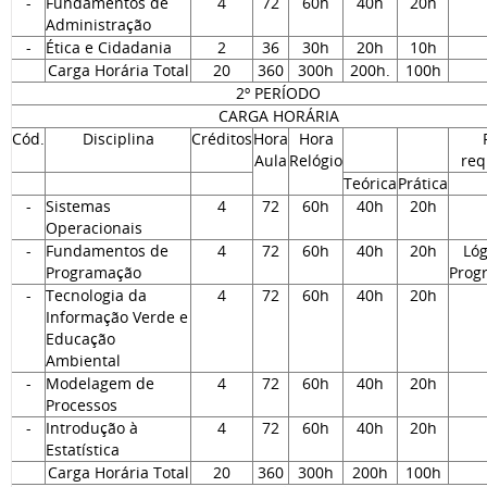
-
Fundamentos de
4
72
60h
40h
20h
Administração
-
Ética e Cidadania
2
36
30h
20h
10h
Carga Horária Total
20
360
300h
200h.
100h
2º PERÍODO
CARGA HORÁRIA
Cód.
Disciplina
Créditos
Hora
Hora
Aula
Relógio
req
Teórica
Prática
-
Sistemas
4
72
60h
40h
20h
Operacionais
-
Fundamentos de
4
72
60h
40h
20h
Lóg
Programação
Prog
-
Tecnologia da
4
72
60h
40h
20h
Informação Verde e
Educação
Ambiental
-
Modelagem de
4
72
60h
40h
20h
Processos
-
Introdução à
4
72
60h
40h
20h
Estatística
Carga Horária Total
20
360
300h
200h
100h