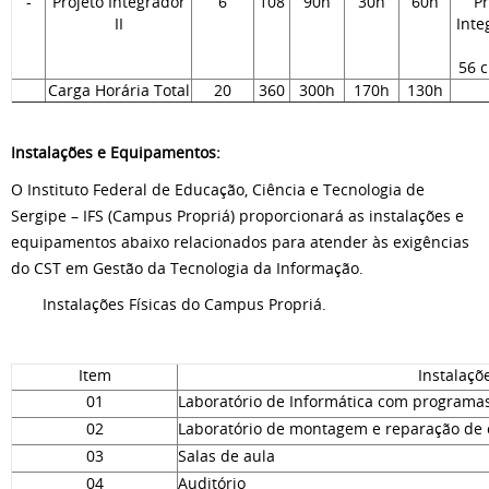
-
Projeto Integrador
6
108
90h
30h
60h
Pr
II
Inte
56 c
Carga Horária Total
20
360
300h
170h
130h
Instalações e Equipamentos:
O Instituto Federal de Educação, Ciência e Tecnologia de
Sergipe – IFS (Campus Propriá) proporcionará as instalações e
equipamentos abaixo relacionados para atender às exigências
do CST em Gestão da Tecnologia da Informação.
Instalações Físicas do Campus Propriá.
Item
Instalaçõ
01
Laboratório de Informática com programas
02
Laboratório de montagem e reparação de 
03
Salas de aula
04
Auditório