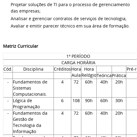
Projetar soluções de TI para o processo de gerenciamento
das empresas;
Analisar e gerenciar contratos de serviços de tecnologia;
Avaliar e emitir parecer técnico em sua área de formação.
Matriz Curricular
1º PERÍODO
CARGA HORÁRIA
Cód.
Disciplina
Créditos
Hora
Hora
Pré-r
Aula
Relógio
Teórica
Prática
-
Fundamentos de
4
72
60h
40h
20h
Sistemas
Computacionais.
-
Lógica de
6
108
90h
60h
30h
Programação
-
Fundamentos da
4
72
60h
40h
20h
Gestão de
Tecnologia da
Informação