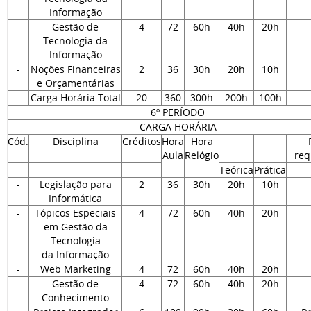
Informação
-
Gestão de
4
72
60h
40h
20h
Tecnologia da
Informação
-
Noções Financeiras
2
36
30h
20h
10h
e Orçamentárias
Carga Horária Total
20
360
300h
200h
100h
6º PERÍODO
CARGA HORÁRIA
Cód.
Disciplina
Créditos
Hora
Hora
Aula
Relógio
req
Teórica
Prática
-
Legislação para
2
36
30h
20h
10h
Informática
-
Tópicos Especiais
4
72
60h
40h
20h
em Gestão da
Tecnologia
da Informação
-
Web Marketing
4
72
60h
40h
20h
-
Gestão de
4
72
60h
40h
20h
Conhecimento