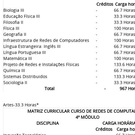
Créditos
Carga hor
Biologia III
-
66.7 Hora
Educação Física III
-
33.3 Hora
Filosofia II
-
33.3 Hora
Física III
-
100 Horas
Geografia II
-
66.7 Hora
Infraestrutura de Redes de Computadores
-
100 Horas
Língua Estrangeira: Inglês III
-
66.7 Hora
Língua Portuguesa III
-
66.7 Hora
Matemática III
-
100 Horas
Projeto de Redes e Instalações Físicas
-
133.6 Hor
Química III
-
66.7 Hora
Sistemas Distribuidos
-
133.3 Hor
Sociologia II
-
33.3 Hora
Total
-
967 Ho
Artes-33.3 Horas*
MATRIZ CURRICULAR CURSO DE REDES DE COMPUT
4º MÓDULO
DISCIPLINA
CARGA HORÁRI
Créditos
Carga ho