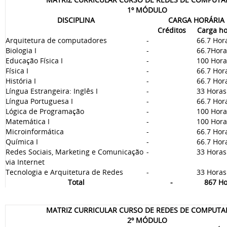
1º MÓDULO
DISCIPLINA
CARGA HORÁRIA
Créditos
Carga ho
Arquitetura de computadores
-
66.7 Hor
Biologia I
-
66.7Hora
Educação Física I
-
100 Hora
Física I
-
66.7 Hor
História I
-
66.7 Hor
Língua Estrangeira: Inglês I
-
33 Horas
Língua Portuguesa I
-
66.7 Hor
Lógica de Programação
-
100 Hora
Matemática I
-
100 Hora
Microinformática
-
66.7 Hor
Química I
-
66.7 Hor
Redes Sociais, Marketing e Comunicação
-
33 Horas
via Internet
Tecnologia e Arquitetura de Redes
-
33 Horas
Total
-
867 Ho
MATRIZ CURRICULAR CURSO DE REDES DE COMPUT
2º MÓDULO