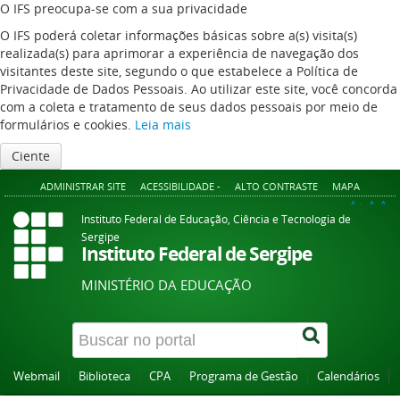
O IFS preocupa-se com a sua privacidade
O IFS poderá coletar informações básicas sobre a(s) visita(s)
realizada(s) para aprimorar a experiência de navegação dos
visitantes deste site, segundo o que estabelece a Política de
Privacidade de Dados Pessoais. Ao utilizar este site, você concorda
com a coleta e tratamento de seus dados pessoais por meio de
formulários e cookies.
Leia mais
Ciente
ADMINISTRAR SITE
ACESSIBILIDADE -
ALTO CONTRASTE
MAPA
A+
A
A-
Instituto Federal de Educação, Ciência e Tecnologia de
Sergipe
Instituto Federal de Sergipe
MINISTÉRIO DA EDUCAÇÃO
Webmail
Biblioteca
CPA
Programa de Gestão
Calendários