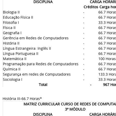
DISCIPLINA
CARGA HORÁR
Créditos
Carga hor
Biologia II
-
66.7 Hora
Educação Física II
-
66.7 Hora
Filosofia I
-
33.3 Hora
Física II
-
66.7 Hora
Geografia I
-
66.7 Hora
Gerência em Redes de Computadores
-
66.7 Hora
História II
-
66.7 Hora
Língua Estrangeira: Inglês II
-
66.7 Hora
Língua Portuguesa II
-
66.7 Hora
Matemática II
-
100 Horas
Programação para Redes de Computadores
-
66.7 Hora
Química II
-
66.7 Hora
Segurança em redes de Computadores
-
133.3 Hor
Sociologia I
-
33.3 Hora
Total
-
967 Ho
História III-66.7 Horas*
MATRIZ CURRICULAR CURSO DE REDES DE COMPUT
3º MÓDULO
DISCIPLINA
CARGA HORÁRI