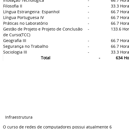
Inovação Tecnológica
-
66.7 Hor
Filosofia II
-
33.3 Hor
Língua Estrangeira: Espanhol
-
66.7 Hor
Língua Portuguesa IV
-
66.7 Hor
Práticas no Laboratório
-
66.7 Hor
Gestão de Projeto e Projeto de Conclusão
-
133.6 Ho
de Curso(TCC)
Geografia III
-
66.7 Hor
Segurança no Trabalho
-
66.7 Hor
Sociologia III
-
33.3 Hor
Total
-
634 Ho
Infraestrutura
O curso de redes de computadores possui atualmente 6