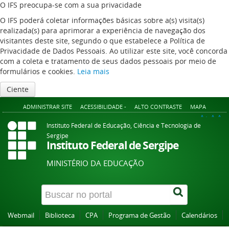
O IFS preocupa-se com a sua privacidade
O IFS poderá coletar informações básicas sobre a(s) visita(s)
realizada(s) para aprimorar a experiência de navegação dos
visitantes deste site, segundo o que estabelece a Política de
Privacidade de Dados Pessoais. Ao utilizar este site, você concorda
com a coleta e tratamento de seus dados pessoais por meio de
formulários e cookies.
Leia mais
Ciente
ADMINISTRAR SITE
ACESSIBILIDADE -
ALTO CONTRASTE
MAPA
A+
A
A-
Instituto Federal de Educação, Ciência e Tecnologia de
Sergipe
Instituto Federal de Sergipe
MINISTÉRIO DA EDUCAÇÃO
Webmail
Biblioteca
CPA
Programa de Gestão
Calendários