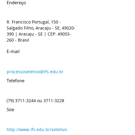
Endereço
R. Francisco Portugal, 150 -
Salgado Filho, Aracaju - SE, 49020-
390
| Aracaju
- SE
| CEP: 49055-
260
- Brasil
E-mail
processoseletivo@ifs.edu.br
Telefone
(79) 3711-3244 ou 3711-3228
Site
http://www.ifs.edu.br/seletivo