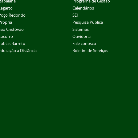
Itabaiana
Programa de Gestão
Lagarto
Calendários
Poço Redondo
SEI
Propriá
Pesquisa Pública
São Cristóvão
Sistemas
Socorro
Ouvidoria
Tobias Barreto
Fale conosco
Educação a Distância
Boletim de Serviços