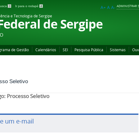
ADMINISTRAR S
 busca
3
Ir para o rodapé
4
A+
A
A-
iência e Tecnologia de Sergipe
 Federal de Sergipe
ÃO
grama de Gestão
Calendários
SEI
Pesquisa Pública
Sistemas
Ouv
sso Seletivo
go: Processo Seletivo
ie um e-mail