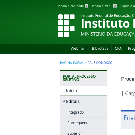
Ir para o conteúdo
1
Ir para o menu
2
Ir para a
Instituto Federal de Educação, C
Instituto
MINISTÉRIO DA EDUCAÇ
Webmail
Biblioteca
CPA
Pro
PÁGINA INICIAL
>
FALE CONOSCO
PORTAL PROCESSO
Proce
SELETIVO
Início
| Car
Editais
Integrado
Env
Subsequente
Superior