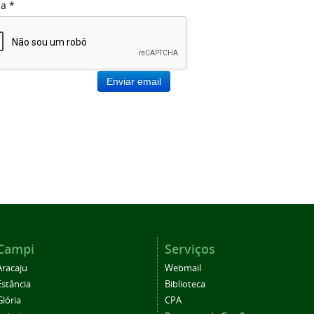
ha
*
Enviar email
Campi
Serviços
Aracaju
Webmail
Estância
Biblioteca
Glória
CPA